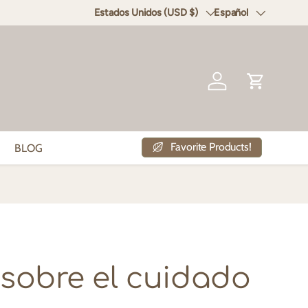
Estados Unidos (USD $)
Español
País/Región
Idioma
Iniciar sesión
Carrito
Favorite Products!
BLOG
 sobre el cuidado