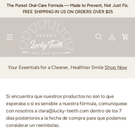
The Purest Oral-Care Formula — Made to Prevent, Not Just Fix.
Ir al contenido
FREE SHIPPING IN US ON ORDERS OVER $25
Menú
Buscar
Iniciar ses
Carr
Buscar
Tipo de producto
Todos
Your Essentials for a Cleaner, Healthier Smile
Shop Now
Si encuentra que nuestros productos no son lo que
esperaba o si es sensible a nuestra fórmula, comuníquese
con nosotros a clara@lucky-teeth.com dentro de los 7
días posteriores a la fecha de compra para que podamos
considerar un reembolso.